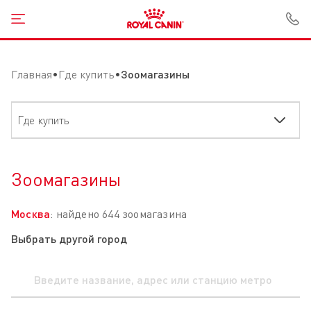
Открыть меню
З
Главная
Где купить
Зоомагазины
Где купить
Зоомагазины
Москва
: найдено 644 зоомагазина
Выбрать другой город
Введите название, адрес или станцию метро