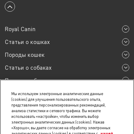
Вернуться к началу
Royal Canin
Статьи о кошках
Породы кошек
Статьи о собаках
Породы собак
Мы используем электронные аналитические данные
(cookies) для улучшения пользовательского опыта,
представления персонализированных рекомендаций,
Конфиденциальность
анализа статистики и сетевого трафика. Вы можете
Файлы cookie / Файлы электронных аналитических
использовать «настройки», чтобы изменить выбор
данных
электронных аналитических данных (cookies). Нажав
«Хорошо», вы даете согласие на обработку электронных
Юридические условия
аналитических данных (cookies) в соответствии с
нашей